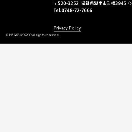
〒520-3252
滋賀県湖南市岩根3945
（
G
Tel.0748-72-7666
Privacy Policy
© MEIWA KOGYO all rights reserved.